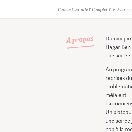
Concert annulé ? Complet ?
Prévenez l
À propos
Dominique F
Hagar Ben 
une soirée
Au program
reprises d
emblématiq
mêlaient
harmonieu
Un plateau 
une soirée 
pop à la r