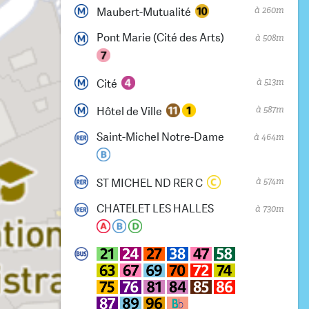
à 260m
Maubert-Mutualité
Pont Marie (Cité des Arts)
à 508m
à 513m
Cité
à 587m
Hôtel de Ville
Saint-Michel Notre-Dame
à 464m
à 574m
ST MICHEL ND RER C
CHATELET LES HALLES
à 730m