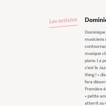
Les artistes
Dominiq
Dominique F
musiciens q
contournan
musique cla
piano. La 
c’est le Ja
thing ! » di
fera désorm
Première é
« petite ami
atterrit au 