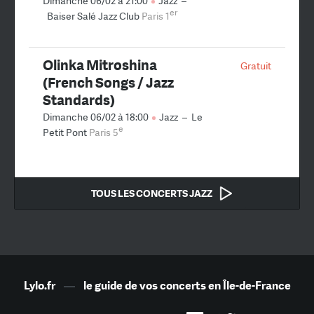
Dimanche 06/02 à 21:00
Jazz
–
er
Baiser Salé Jazz Club
Paris 1
Olinka Mitroshina
Gratuit
(French Songs / Jazz
Standards)
Dimanche 06/02 à 18:00
Jazz
–
Le
e
Petit Pont
Paris 5
TOUS LES CONCERTS JAZZ
Lylo.fr
—
le guide de vos concerts en Île-de-France