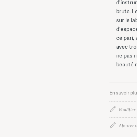
d'instru
brute. L
sur le l
d'espace
ce pari,
avec tro
ne pas 
beauté 
En savoir pl
Modifier 
Ajouter u