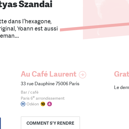
tyas Szandai
tte dans l‘hexagone,
iginal, Yoann est aussi
deman...
Au Café Laurent
Grat
33 rue Dauphine 75006 Paris
Le dem
Bar / café
e
Paris 6
arrondissement
Odéon
COMMENT
S'Y RENDRE