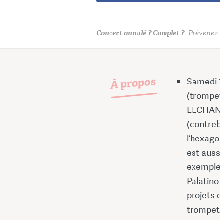
Concert annulé ? Complet ?
Prévenez l
À propos
Samedi 
(trompet
LECHANT
(contreb
l‘hexago
est auss
exemple 
Palatino
projets 
trompett