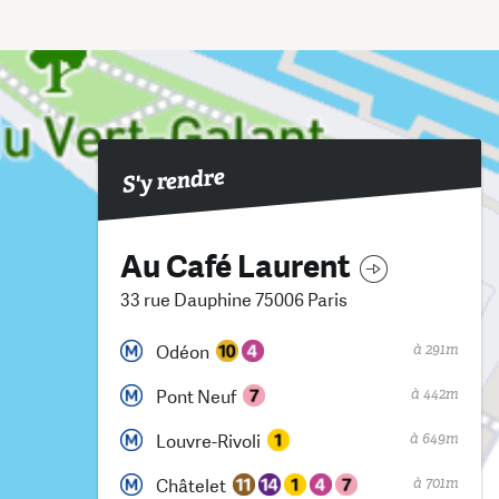
S'y rendre
Au Café Laurent
33 rue Dauphine 75006 Paris
à 291m
Odéon
à 442m
Pont Neuf
à 649m
Louvre-Rivoli
à 701m
Châtelet