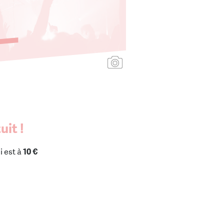
Ajouter une affiche
uit !
i est à
10 €