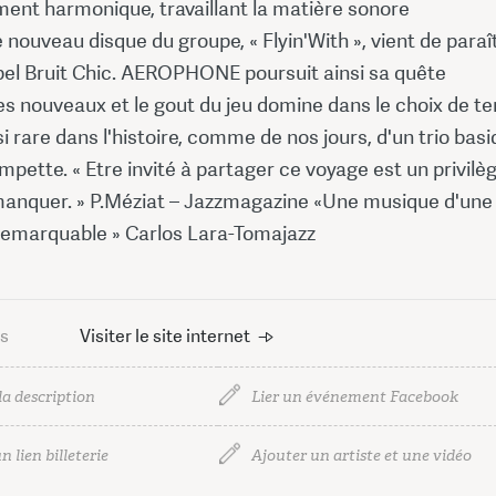
ment harmonique, travaillant la matière sonore
e nouveau disque du groupe, « Flyin'With », vient de paraî
abel Bruit Chic. AEROPHONE poursuit ainsi sa quête
s nouveaux et le gout du jeu domine dans le choix de te
 si rare dans l'histoire, comme de nos jours, d'un trio bas
mpette. « Etre invité à partager ce voyage est un privilè
manquer. » P.Méziat – Jazzmagazine «Une musique d'une
remarquable » Carlos Lara-Tomajazz
us
Visiter le site internet
la description
Lier un événement Facebook
n lien billeterie
Ajouter un artiste et une vidéo