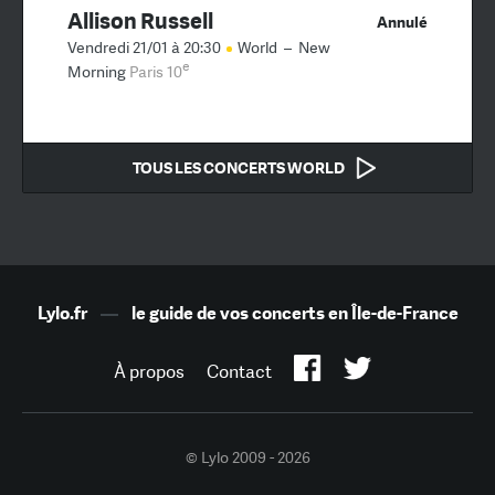
Allison Russell
Annulé
Vendredi 21/01 à 20:30
World
–
New
e
Morning
Paris 10
TOUS LES CONCERTS WORLD
Lylo.fr
—
le guide de vos concerts en Île-de-France
À propos
Contact
© Lylo 2009 - 2026