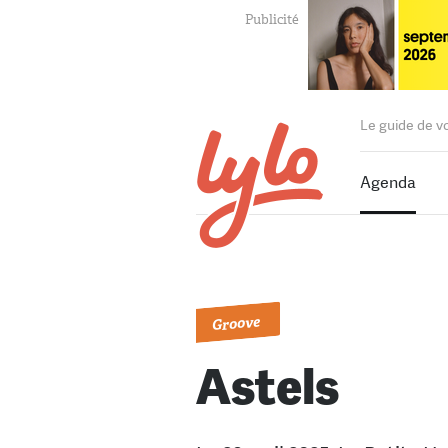
Le guide de v
Agenda
Groove
Astels