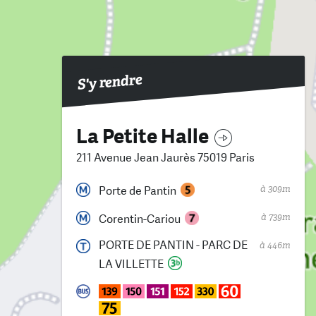
S'y rendre
La Petite Halle
211 Avenue Jean Jaurès 75019 Paris
à 309m
Porte de Pantin
à 739m
Corentin-Cariou
PORTE DE PANTIN - PARC DE
à 446m
LA VILLETTE