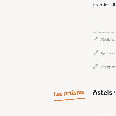
premier al
_
Modifier 
Ajouter u
Modifier l
Les artistes
Astels