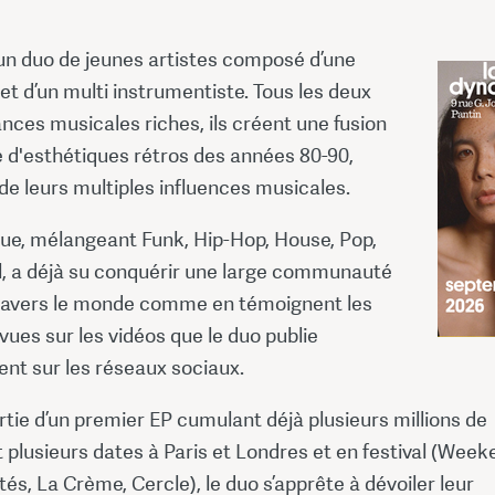
 un duo de jeunes artistes composé d’une
t d’un multi instrumentiste. Tous les deux
ances musicales riches, ils créent une fusion
 d'esthétiques rétros des années 80-90,
e leurs multiples influences musicales.
ue, mélangeant Funk, Hip-Hop, House, Pop,
l, a déjà su conquérir une large communauté
travers le monde comme en témoignent les
 vues sur les vidéos que le duo publie
ent sur les réseaux sociaux.
rtie d’un premier EP cumulant déjà plusieurs millions de
 plusieurs dates à Paris et Londres et en festival (Week
tés, La Crème, Cercle), le duo s’apprête à dévoiler leur