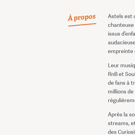
À propos
Astels est
chanteuse e
issus d’enf
audacieuse
empreinte d
Leur musiq
RnB et Sou
de fans à 
millions de
régulièrem
Après la so
streams, et
des Curiosi