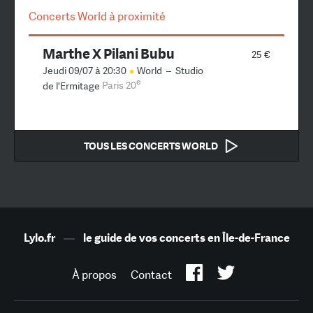
Concerts World à proximité
Marthe X Pilani Bubu
25 €
Jeudi 09/07 à 20:30
World
–
Studio
e
de l'Ermitage
Paris 20
TOUS LES CONCERTS WORLD
Lylo.fr
—
le guide de vos concerts en Île-de-France
À propos
Contact