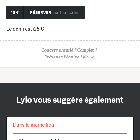
13 €
RÉSERVER
sur fnac.com
Le demi est à
5 €
Concert annulé ? Complet ?
Prévenez l'équipe Lylo
Lylo vous suggère également
Dans le même lieu