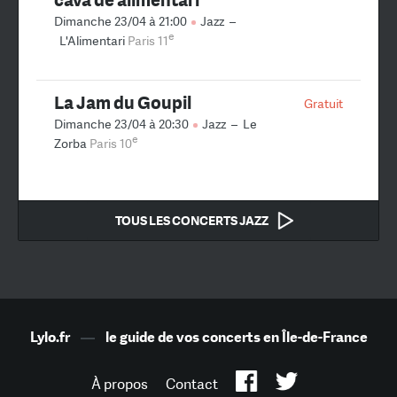
Dimanche 23/04 à 21:00
Jazz
–
e
L'Alimentari
Paris 11
La Jam du Goupil
Gratuit
Dimanche 23/04 à 20:30
Jazz
–
Le
e
Zorba
Paris 10
TOUS LES CONCERTS JAZZ
Lylo.fr
—
le guide de vos concerts en Île-de-France
À propos
Contact