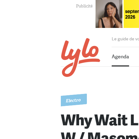
Le guide de v
Agenda
Electro
Why Wait L
W / Masom