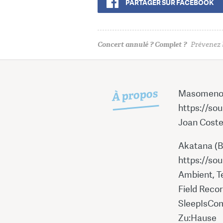
PARTAGER SUR FACEBOOK
Concert annulé ? Complet ?
Prévenez l
À propos
Masomeno
https://s
Joan Coste
Akatana (B
https://so
Ambient, T
Field Reco
SleepIsCom
Zu:Hause