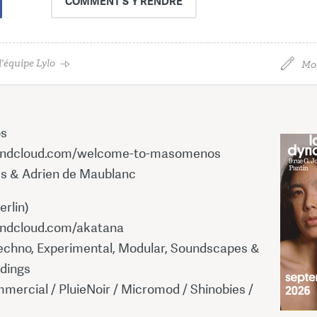
COMMENT
S'Y RENDRE
'équipe Lylo
Mod
s
oundcloud.com/welcome-to-masomenos
s & Adrien de Maublanc
erlin)
undcloud.com/akatana
echno, Experimental, Modular, Soundscapes &
rdings
mercial / PluieNoir / Micromod / Shinobies /