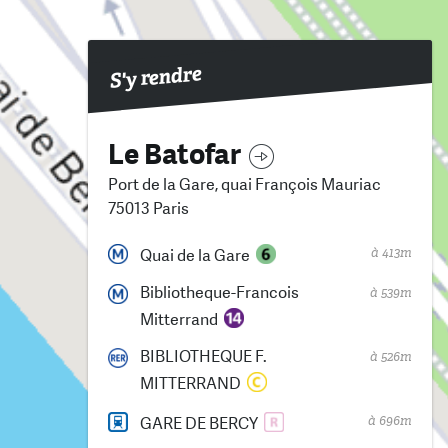
S'y rendre
Le Batofar
Port de la Gare, quai François Mauriac
75013 Paris
à 413m
Quai de la Gare
Bibliotheque-Francois
à 539m
Mitterrand
BIBLIOTHEQUE F.
à 526m
MITTERRAND
à 696m
GARE DE BERCY