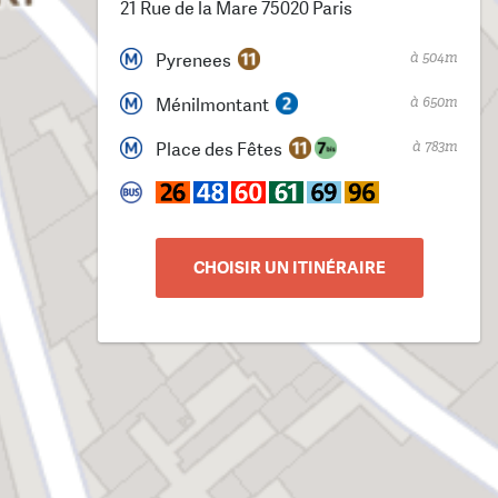
21 Rue de la Mare 75020 Paris
à 504m
Pyrenees
à 650m
Ménilmontant
à 783m
Place des Fêtes
CHOISIR UN ITINÉRAIRE