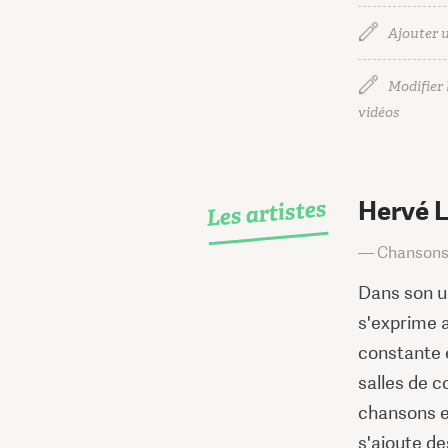
Ajouter u
Modifier l
vidéos
Les artistes
Hervé 
— Chansons 
Dans son u
s'exprime 
constante 
salles de c
chansons e
s'ajoute de