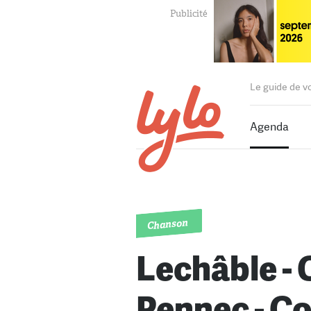
Le guide de v
Agenda
Chanson
Lechâble - 
Pennec - C