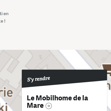
ti en
e !
S'y rendre
Le Mobilhome de la
Mare