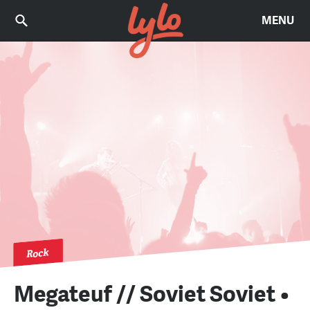
MENU
Rock
Megateuf // Soviet Soviet •