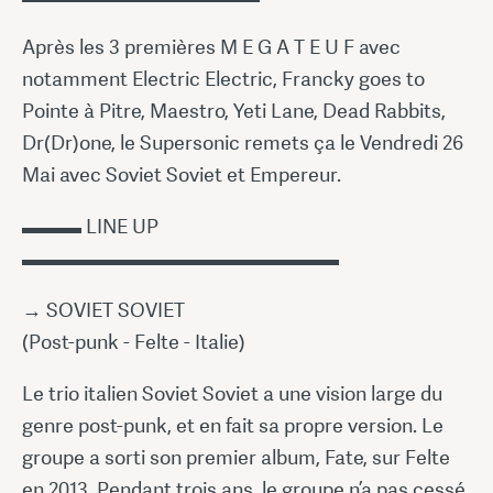
Après les 3 premières M E G A T E U F avec
notamment Electric Electric, Francky goes to
Pointe à Pitre, Maestro, Yeti Lane, Dead Rabbits,
Dr(Dr)one, le Supersonic remets ça le Vendredi 26
Mai avec Soviet Soviet et Empereur.
▬▬▬ LINE UP
▬▬▬▬▬▬▬▬▬▬▬▬▬▬▬▬
→ SOVIET SOVIET
(Post-punk - Felte - Italie)
Le trio italien Soviet Soviet a une vision large du
genre post-punk, et en fait sa propre version. Le
groupe a sorti son premier album, Fate, sur Felte
en 2013. Pendant trois ans, le groupe n’a pas cessé