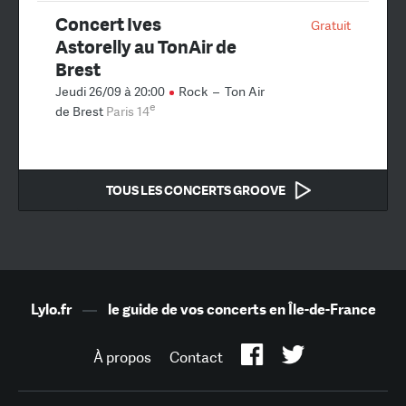
Concert Ives
Gratuit
Astorelly au TonAir de
Brest
Jeudi 26/09 à 20:00
Rock
–
Ton Air
e
de Brest
Paris 14
TOUS LES CONCERTS GROOVE
Lylo.fr
—
le guide de vos concerts en Île-de-France
À propos
Contact