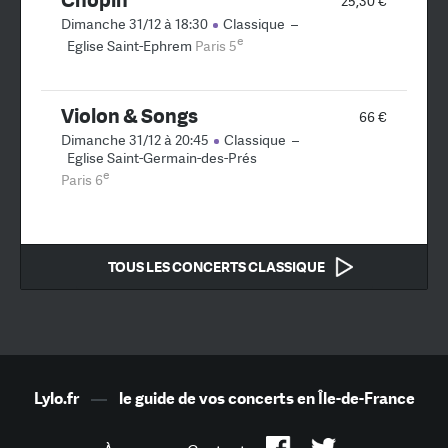
25,30 €
Dimanche 31/12 à 18:30
Classique
–
e
Eglise Saint-Ephrem
Paris 5
Violon & Songs
66 €
Dimanche 31/12 à 20:45
Classique
–
Eglise Saint-Germain-des-Prés
e
Paris 6
TOUS LES CONCERTS CLASSIQUE
Lylo.fr
—
le guide de vos concerts en Île-de-France