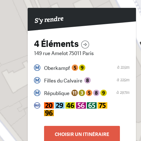
S'y rendre
4 Éléments
149 rue Amelot 75011 Paris
à 215m
Oberkampf
à 225m
Filles du Calvaire
à 297m
République
CHOISIR UN ITINÉRAIRE