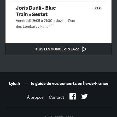
Joris Dudli « Blue
30 €
Train » Sextet
Vendredi 19/05 à 21:30
Jazz
–
Duc
er
des Lombards
Paris 1
TOUS LES CONCERTS JAZZ
Lylo.fr
—
le guide de vos concerts en Île-de-France
À propos
Contact