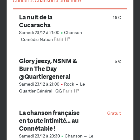
Concerts Chanson à proximité
La nuit de la
16 €
Cucaracha
Samedi 23/12 à 21:00
Chanson
–
e
Comédie Nation
Paris 11
Glory jeezy, NSNM &
5 €
Burn The Day
@Quartiergeneral
Samedi 23/12 à 21:00
Rock
–
Le
e
Quartier Général - QG
Paris 11
La chanson française
Gratuit
en toute intimité... au
Connétable !
Samedi 23/12 à 20:30
Chanson
–
Le