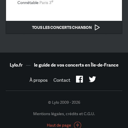
e
Connétable
Paris 3
TOUS LES CONCERTS CHANSON
Lylo.fr
—
le guide de vos concerts en Île-de-France
À propos
Contact
© Lylo 2009 - 2026
Mentions légales, crédits et C.G.U.
Haut de page