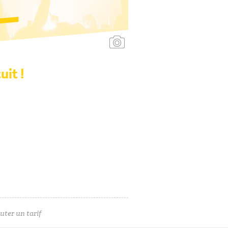
Ajouter une affiche
uit !
uter un tarif