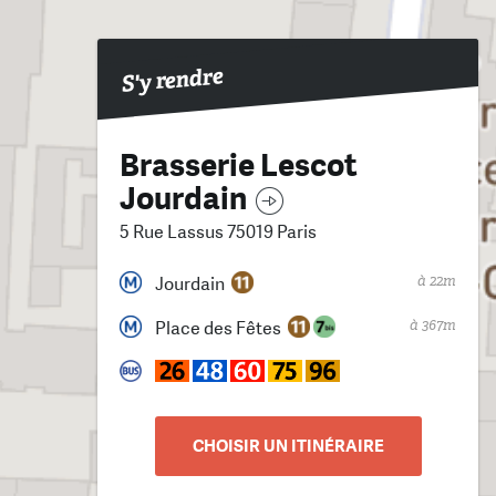
S'y rendre
Brasserie Lescot
Jourdain
5 Rue Lassus 75019 Paris
à 22m
Jourdain
à 367m
Place des Fêtes
CHOISIR UN ITINÉRAIRE