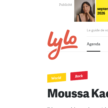
Le guide de v
Agenda
Rock
World
Moussa Ka