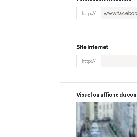
—
Site internet
—
Visuel ou affiche du con