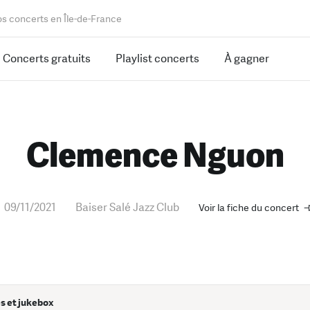
os concerts en Île-de-France
Concerts gratuits
Playlist concerts
À gagner
Clemence Nguon
09/11/2021
Baiser Salé Jazz Club
Voir la fiche du concert
s et jukebox