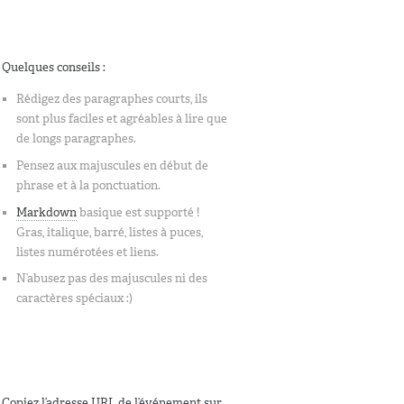
Quelques conseils :
Rédigez des paragraphes courts, ils
sont plus faciles et agréables à lire que
de longs paragraphes.
Pensez aux majuscules en début de
phrase et à la ponctuation.
Markdown
basique est supporté !
Gras, italique, barré, listes à puces,
listes numérotées et liens.
N’abusez pas des majuscules ni des
caractères spéciaux :)
Copiez l’adresse URL de l’événement sur