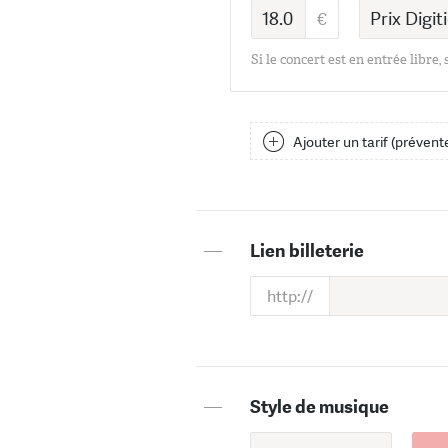
Si le concert est en entrée libre,
Ajouter un tarif (prévente
—
Lien billeterie
—
Style de musique