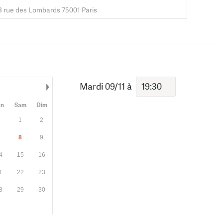
8 rue des Lombards 75001 Paris
Mardi 09/11
à
Mois suivant
en
Sam
Dim
1
2
7
8
9
4
15
16
1
22
23
8
29
30