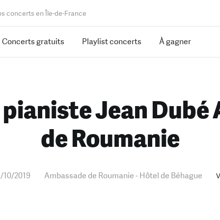
os concerts en Île-de-France
Concerts gratuits
Playlist concerts
À gagner
 pianiste Jean Dub
de Roumanie
5/10/2019
Ambassade de Roumanie - Hôtel de Béhague
V