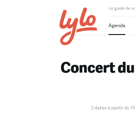
Le guide de v
Agenda
Concert du
2 dates à partir du 1