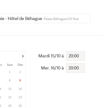
e - Hôtel de Béhague
Palais Béhague123 Rue
Mardi 15/10
à
Mois suivant
en
Sam
Dim
Mer. 16/10
à
1
2
7
8
9
4
15
16
1
22
23
8
29
30