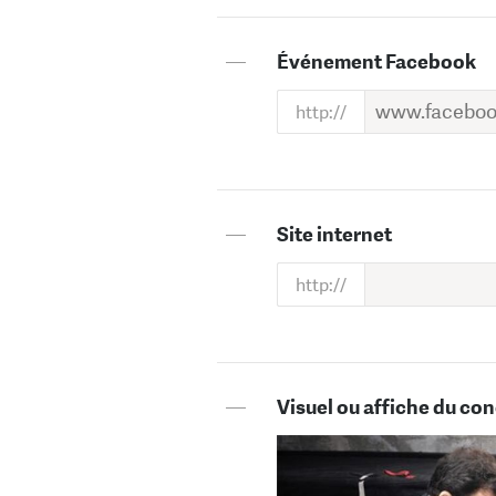
—
Événement Facebook
—
Site internet
—
Visuel ou affiche du con