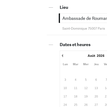
—
Lieu
Ambassade de Roumani
Saint-Dominique 75007 Paris
—
Dates et heures
Août
2026
Mois précédent
Lun
Mar
Mer
Jeu
V
3
4
5
6
10
11
12
13
1
17
18
19
20
2
24
25
26
27
2