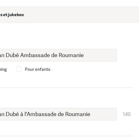
s et jukebox
bing
Pour enfants
140