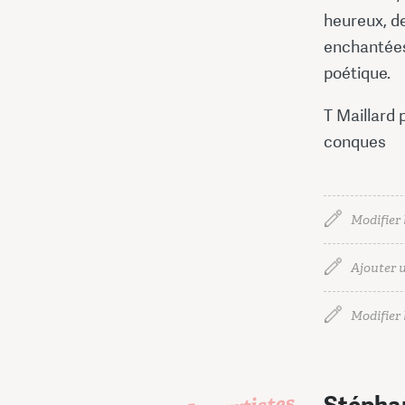
heureux, d
enchantées
poétique.
T Maillard 
conques
Modifier 
Ajouter u
Modifier l