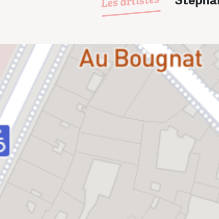
Les artistes
Stépha