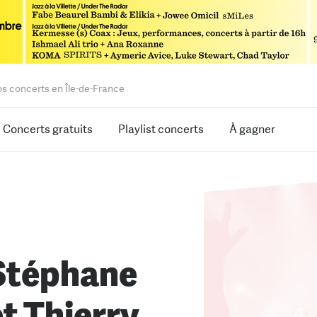
os concerts en Île-de-France
Concerts gratuits
Playlist concerts
À gagner
Stéphane
t Thierry