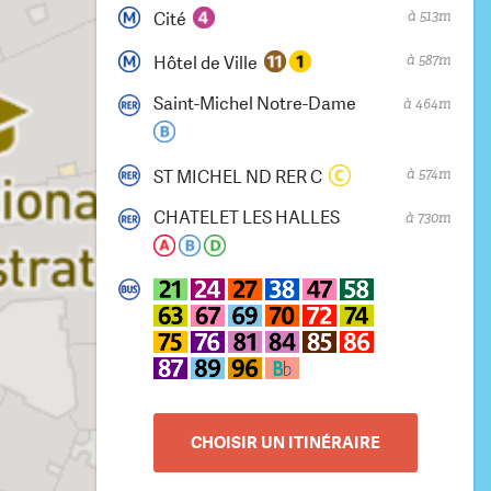
à 513m
Cité
à 587m
Hôtel de Ville
Saint-Michel Notre-Dame
à 464m
à 574m
ST MICHEL ND RER C
CHATELET LES HALLES
à 730m
CHOISIR UN ITINÉRAIRE