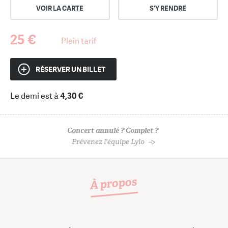
VOIR LA CARTE
S'Y RENDRE
25 €
Plein tarif
RÉSERVER UN BILLET
Le demi est à
4,30 €
Concert annulé ? Complet ?
Prévenez l'équipe Lylo
À propos