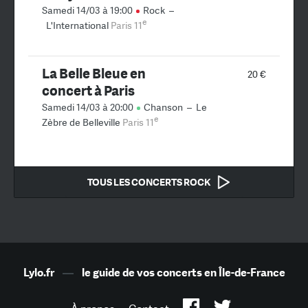
Samedi 14/03 à 19:00
Rock
–
e
L'International
Paris 11
La Belle Bleue en
20 €
concert à Paris
Samedi 14/03 à 20:00
Chanson
–
Le
e
Zèbre de Belleville
Paris 11
TOUS LES CONCERTS ROCK
Lylo.fr
—
le guide de vos concerts en Île-de-France