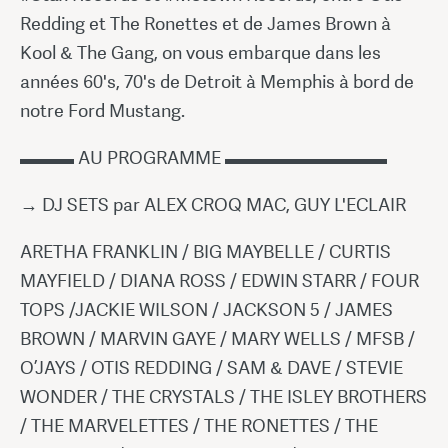
Redding et The Ronettes et de James Brown à
Kool & The Gang, on vous embarque dans les
années 60's, 70's de Detroit à Memphis à bord de
notre Ford Mustang.
▬▬▬ AU PROGRAMME ▬▬▬▬▬▬▬▬▬
→ DJ SETS par ALEX CROQ MAC, GUY L'ECLAIR
ARETHA FRANKLIN / BIG MAYBELLE / CURTIS
MAYFIELD / DIANA ROSS / EDWIN STARR / FOUR
TOPS /JACKIE WILSON / JACKSON 5 / JAMES
BROWN / MARVIN GAYE / MARY WELLS / MFSB /
O’JAYS / OTIS REDDING / SAM & DAVE / STEVIE
WONDER / THE CRYSTALS / THE ISLEY BROTHERS
/ THE MARVELETTES / THE RONETTES / THE