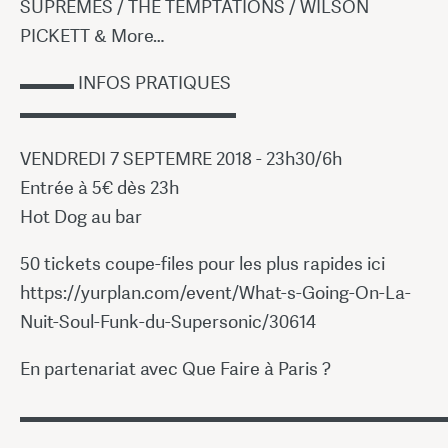
SUPREMES / THE TEMPTATIONS / WILSON
PICKETT & More…
▬▬▬ INFOS PRATIQUES
▬▬▬▬▬▬▬▬▬▬▬▬
VENDREDI 7 SEPTEMRE 2018 - 23h30/6h
Entrée à 5€ dès 23h
Hot Dog au bar
50 tickets coupe-files pour les plus rapides ici
https://yurplan.com/event/What-s-Going-On-La-
Nuit-Soul-Funk-du-Supersonic/30614
En partenariat avec Que Faire à Paris ?
▬▬▬▬▬▬▬▬▬▬▬▬▬▬▬▬▬▬▬▬▬▬▬