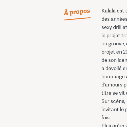
À propos
Kalala est 
des années
sexy drill e
le projet t
où groove, 
projet en 2
de son iden
a dévoilé e
hommage aux
d’amours p
titre se vi
Sur scène,
invitant le
fois.
Plus qu’un 