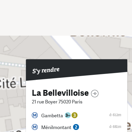
S'y rendre
La Bellevilloise
21 rue Boyer 75020 Paris
à 612m
Gambetta
à 681m
Ménilmontant