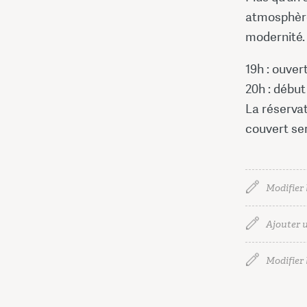
atmosphère 
modernité.
19h : ouver
20h : début
La réserva
couvert se
Modifier 
Ajouter u
Modifier l