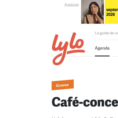
Le guide de v
Agenda
Groove
Café-concer