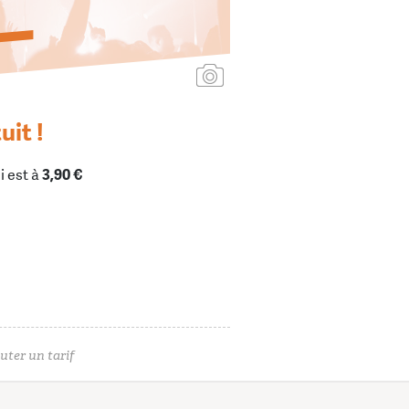
Ajouter une affiche
uit !
i est à
3,90 €
uter un tarif