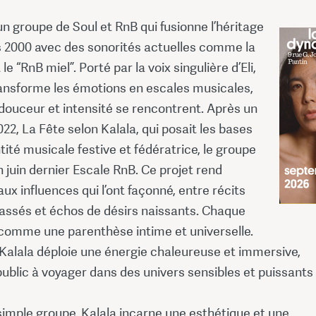
un groupe de Soul et RnB qui fusionne l’héritage
 2000 avec des sonorités actuelles comme la
t le “RnB miel”. Porté par la voix singulière d’Eli,
ransforme les émotions en escales musicales,
douceur et intensité se rencontrent. Après un
022, La Fête selon Kalala, qui posait les bases
tité musicale festive et fédératrice, le groupe
n juin dernier Escale RnB. Ce projet rend
 influences qui l’ont façonné, entre récits
assés et échos de désirs naissants. Chaque
t comme une parenthèse intime et universelle.
 Kalala déploie une énergie chaleureuse et immersive,
 public à voyager dans des univers sensibles et puissants 
simple groupe, Kalala incarne une esthétique et une