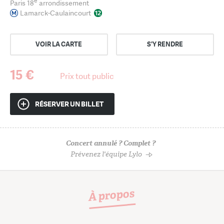
e
Paris 18
arrondissement
Lamarck-Caulaincourt
VOIR LA CARTE
S'Y RENDRE
15 €
Prix tout public
RÉSERVER UN BILLET
Concert annulé ? Complet ?
Prévenez l'équipe Lylo
À propos