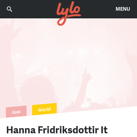
MENU
World
Jazz
Hanna Fridriksdottir It