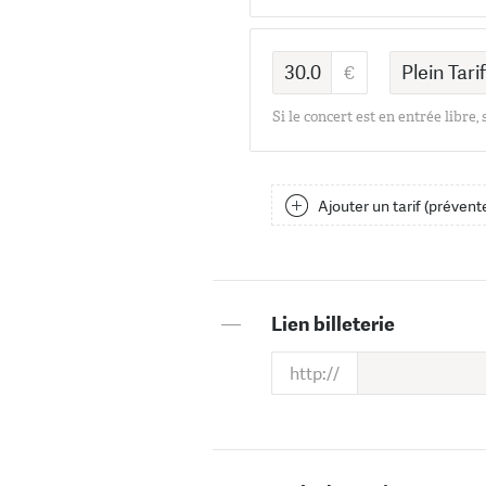
Si le concert est en entrée libre,
Ajouter un tarif (prévente
—
Lien billeterie