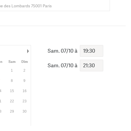
ue des Lombards 75001 Paris
Sam. 07/10
à
Mois suivant
en
Sam
Dim
Sam. 07/10
à
1
2
7
8
9
4
15
16
1
22
23
8
29
30