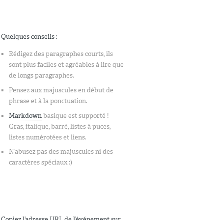
Quelques conseils :
Rédigez des paragraphes courts, ils
sont plus faciles et agréables à lire que
de longs paragraphes.
Pensez aux majuscules en début de
phrase et à la ponctuation.
Markdown
basique est supporté !
Gras, italique, barré, listes à puces,
listes numérotées et liens.
N’abusez pas des majuscules ni des
caractères spéciaux :)
Copiez l’adresse URL de l’événement sur