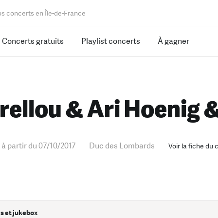
os concerts en Île-de-France
Concerts gratuits
Playlist concerts
À gagner
rellou & Ari Hoenig 
 à partir du 07/10/2017
Duc des Lombards
Voir la fiche du
s et jukebox