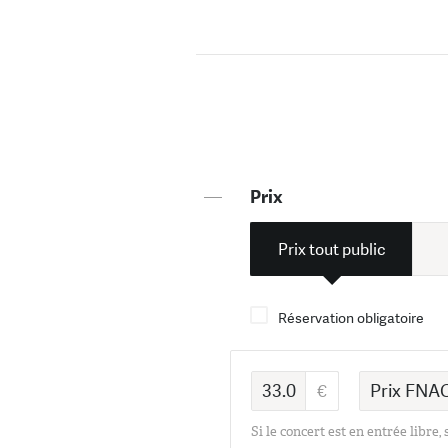
—
Prix
Prix tout public
Réservation obligatoire
Si le concert est en entrée libre,