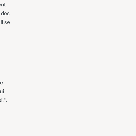
ent
c des
il se
le
ui
i.".