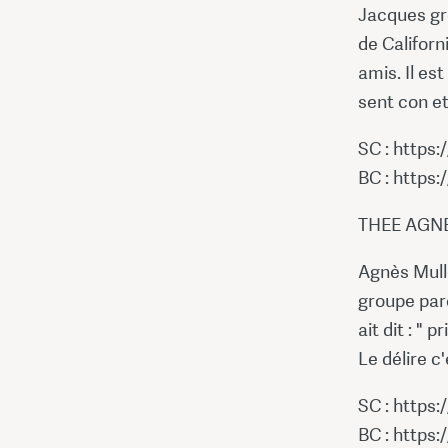
Jacques grêl
de Californ
amis. Il es
sent con et 
SC : https
BC : https
THEE AGNE
Agnès Mulle
groupe parce
ait dit : " 
Le délire c
SC : https
BC : https