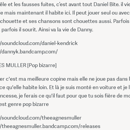
e et les fausses fuites, c’est avant tout Daniel Bite. il vi
ie mais maintenant il habite ici. Il peut jouer seul ou ave
t chouette et ses chansons sont chouettes aussi. Parfois 
parfois il sourit. Ainsi va la vie de Danny.
://soundcloud.com/daniel-kendrick
://dannyk.bandcamp.com/
S MULLER [Pop bizarre]
r c'est ma meilleure copine mais elle ne joue pas dans 
 qu'elle habite loin. Et là je suis monté en voiture et je l
princesse, je ferais ce qu'il faut pour que tu sois fière de mo
'est genre pop bizarre
://soundcloud.com/theeagnesmuller
://theeagnesmuller.bandcamp.com/releases