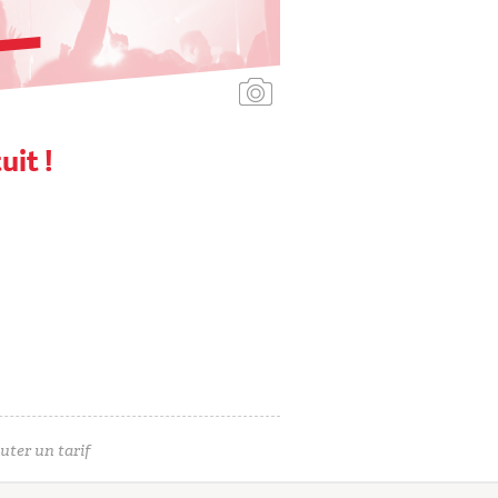
Ajouter une affiche
uit !
uter un tarif