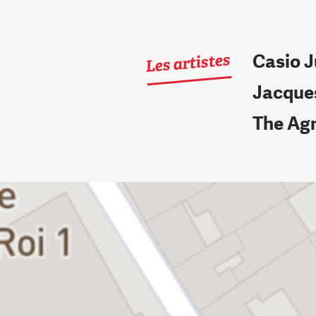
Les artistes
Casio J
Jacques
The Ag