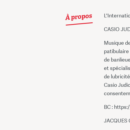
À propos
L'Internatio
CASIO JUDI
Musique de
patibulaire
de banlieu
et spéciali
de lubricité
Casio Judic
consenteme
BC : https
JACQUES GR