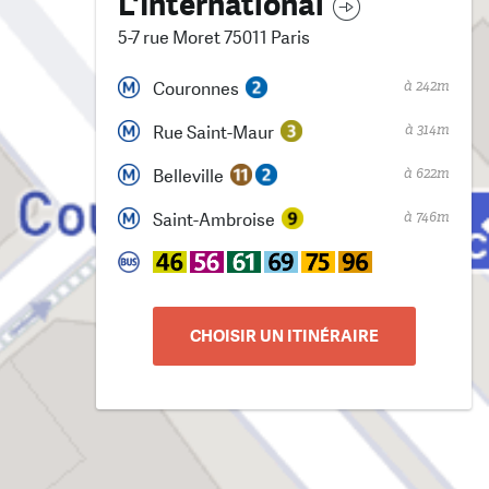
L'International
5-7 rue Moret 75011 Paris
à 242m
Couronnes
à 314m
Rue Saint-Maur
à 622m
Belleville
à 746m
Saint-Ambroise
CHOISIR UN ITINÉRAIRE