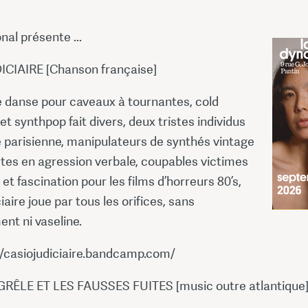
nal présente ...
CIAIRE [Chanson française]
 danse pour caveaux à tournantes, cold
 et synthpop fait divers, deux tristes individus
e parisienne, manipulateurs de synthés vintage
stes en agression verbale, coupables victimes
 et fascination pour les films d’horreurs 80’s,
iaire joue par tous les orifices, sans
nt ni vaseline.
://casiojudiciaire.bandcamp.com/
ÊLE ET LES FAUSSES FUITES [music outre atlantique