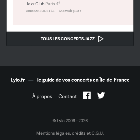
e
Jazz Club
Paris 4
Annonce BOOSTÉE —
En savoir plus
TOUS LES CONCERTS JAZZ
Lylo.fr
—
le guide de vos concerts en Île-de-France
À propos
Contact
© Lylo 2009 - 2026
Mentions légales, crédits et C.G.U.