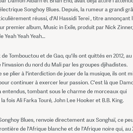
r Damon Albarn et Brian Eno, avait déjà attiré l'attenti
 électrique Songhoy Blues. Depuis, la rumeur a grandi gr
ticulièrement réussi, d'Al Hassidi Terei , titre annonçant 
eur premier album, Music in Exile, produit par Nick Zinner,
 de Yeah Yeah Yeah…
t de Tombouctou et de Gao, qu'ils ont quittés en 2012, au
'invasion du nord du Mali par les groupes djihadistes.
 se plier à l'interdiction de jouer de la musique, ils ont m
our continuer à exercer leur passion. C'est là que Dam
 a entendus, tombant sous le charme de morceaux qui
la fois Ali Farka Touré, John Lee Hooker et B.B. King.
Songhoy Blues, renvoie directement aux Songhaï, ce pe
frontière de l'Afrique blanche et de l'Afrique noire qui, au