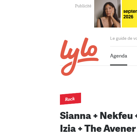
Le guide de v
Agenda
Rock
Sianna + Nekfeu 
Izia + The Avener