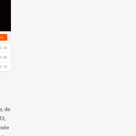
e, de
13,
isée