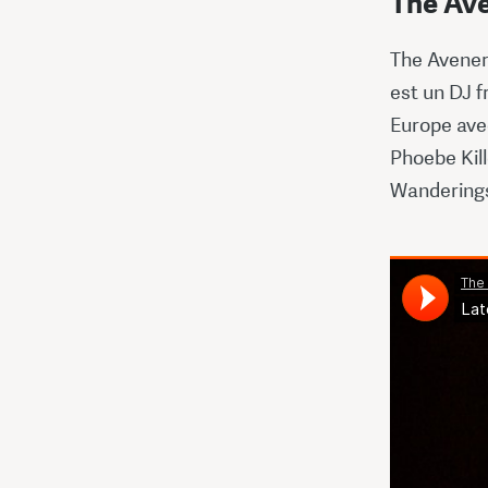
The Av
The Avener,
est un DJ f
Europe avec
Phoebe Kil
Wanderings