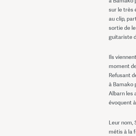
à Bamako pa
sur le très
au clip, par
sortie de l
guitariste
Ils viennen
moment de l
Refusant de
à Bamako p
Albarn les
évoquent à 
Leur nom, 
métis à la 