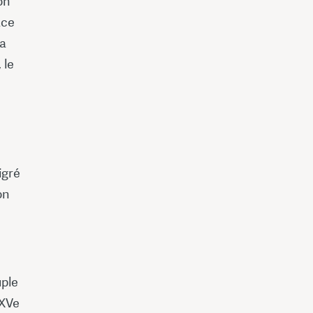
on
âce
la
 le
igré
on
uple
 XVe