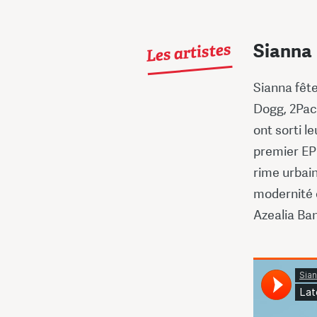
Les artistes
Sianna
Sianna fête
Dogg, 2Pac
ont sorti l
premier EP 
rime urbai
modernité e
Azealia Ban