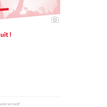
Ajouter une affiche
uit !
uter un tarif