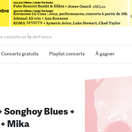
os concerts en Île-de-France
Concerts gratuits
Playlist concerts
À gagner
+ Songhoy Blues +
 + Mika