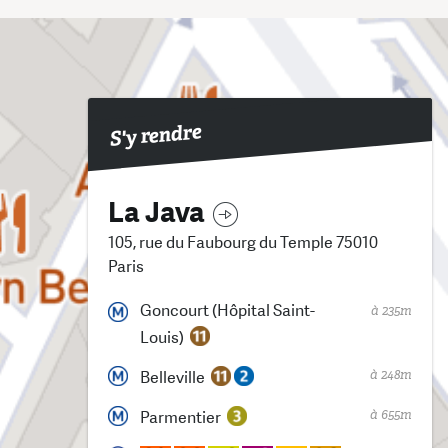
S'y rendre
La Java
105, rue du Faubourg du Temple 75010
Paris
Goncourt (Hôpital Saint-
à 235m
Louis)
à 248m
Belleville
à 655m
Parmentier