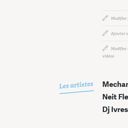
Modifier 
Ajouter u
Modifier l
vidéos
Les artistes
Mechan
Neit Fle
Dj Ivre