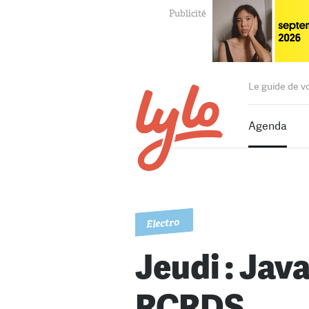
Le guide de v
Agenda
Electro
Jeudi : Jav
RCRDS