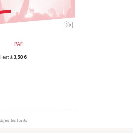
Ajouter une affiche
PAF
i est à
3,50 €
ifier les tarifs