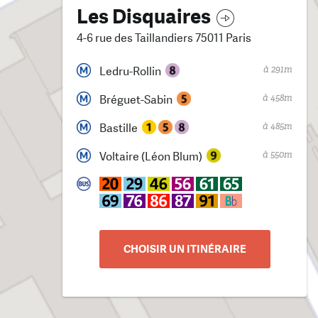
Les Disquaires
4-6 rue des Taillandiers 75011 Paris
à 291m
Ledru-Rollin
à 458m
Bréguet-Sabin
à 485m
Bastille
à 550m
Voltaire (Léon Blum)
CHOISIR UN ITINÉRAIRE