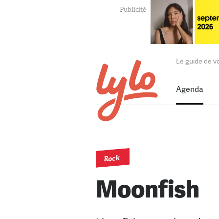
Le guide de v
Agenda
Rock
Moonfish