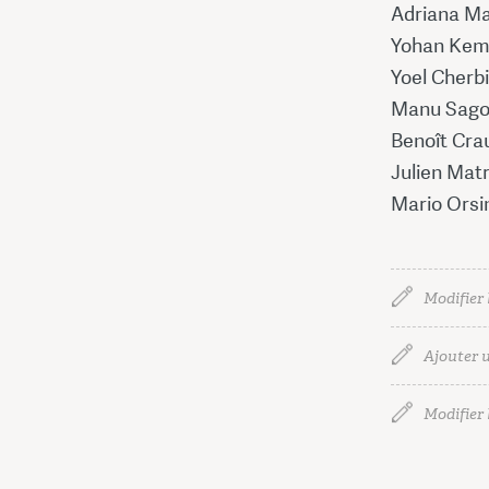
Adriana Ma
Yohan Kemp
Yoel Cherbi
Manu Sagot
Benoît Cra
Julien Mat
Mario Orsin
Modifier 
Ajouter u
Modifier l