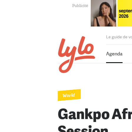
Le guide de v
Agenda
World
Gankpo Af
Session