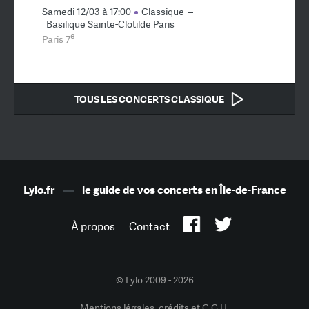
Samedi 12/03 à 17:00
Classique
–
Basilique Sainte-Clotilde Paris
e
Paris 7
TOUS LES CONCERTS CLASSIQUE
Lylo.fr
—
le guide de vos concerts en Île-de-France
À propos
Contact
© Lylo 2009 - 2026
Mentions légales, crédits et C.G.U.