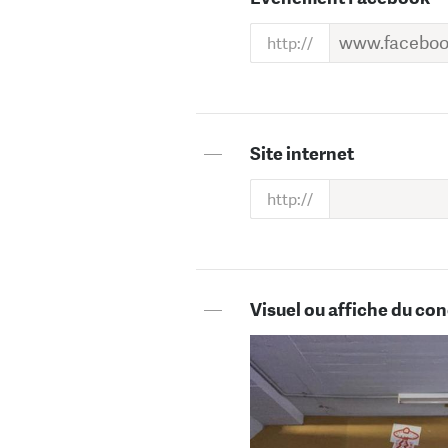
—
Site internet
—
Visuel ou affiche du con