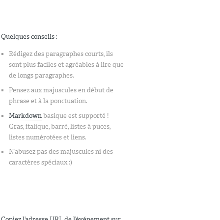
Quelques conseils :
Rédigez des paragraphes courts, ils
sont plus faciles et agréables à lire que
de longs paragraphes.
Pensez aux majuscules en début de
phrase et à la ponctuation.
Markdown
basique est supporté !
Gras, italique, barré, listes à puces,
listes numérotées et liens.
N’abusez pas des majuscules ni des
caractères spéciaux :)
Copiez l’adresse URL de l’événement sur