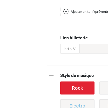
Ajouter un tarif (prévente
—
Lien billeterie
—
Style de musique
Rock
Electro