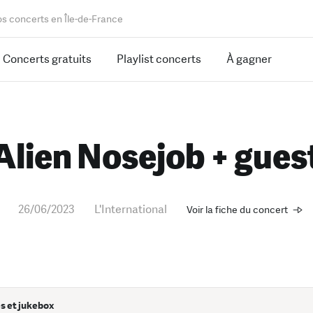
os concerts en Île-de-France
Concerts gratuits
Playlist concerts
À gagner
Alien Nosejob + gues
26/06/2023
L'International
Voir la fiche du concert
s et jukebox