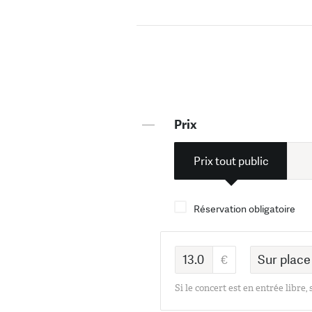
—
Prix
Prix tout public
Réservation obligatoire
Si le concert est en entrée libre,