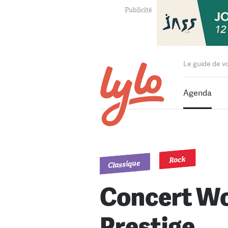
Le guide de v
Agenda
Rock
Classique
Concert W
Prestige