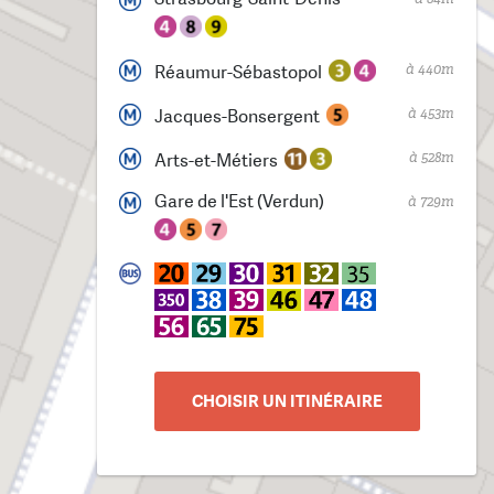
à 440m
Réaumur-Sébastopol
à 453m
Jacques-Bonsergent
à 528m
Arts-et-Métiers
Gare de l'Est (Verdun)
à 729m
CHOISIR UN ITINÉRAIRE