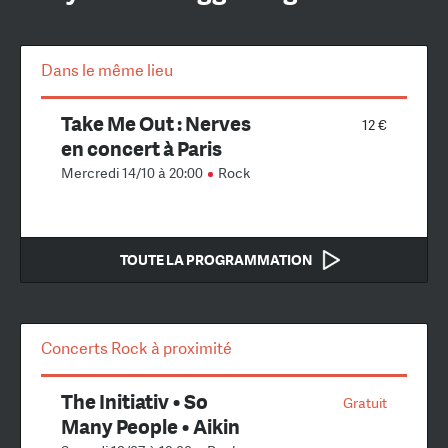
Dans le même lieu
Take Me Out : Nerves
12 €
en concert à Paris
Mercredi 14/10 à 20:00
Rock
TOUTE LA PROGRAMMATION
Concerts Rock à proximité
The Initiativ • So
Gratuit
Many People • Aikin