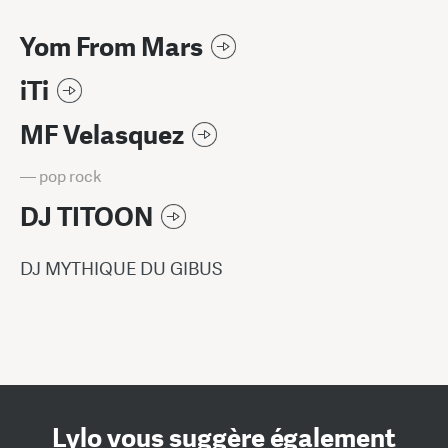
Yom From Mars
iTi
MF Velasquez
— pop rock
DJ TITOON
DJ MYTHIQUE DU GIBUS
Lylo vous suggère également