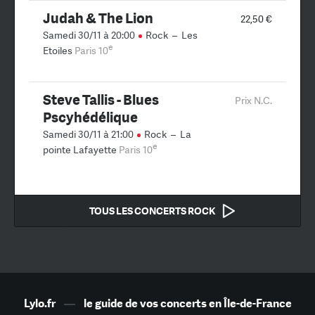
Judah & The Lion
22,50 €
Samedi 30/11 à 20:00
Rock
–
Les
e
Etoiles
Paris 10
Steve Tallis - Blues
Prix N.C.
Pscyhédélique
Samedi 30/11 à 21:00
Rock
–
La
e
pointe Lafayette
Paris 10
TOUS LES CONCERTS ROCK
Lylo.fr
—
le guide de vos concerts en Île-de-France