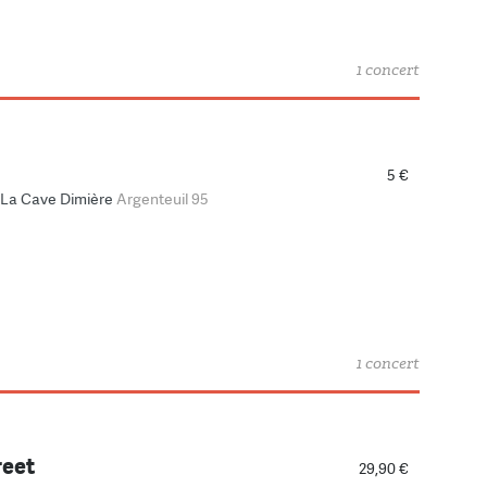
1 concert
5 €
La Cave Dimière
Argenteuil 95
1 concert
reet
29,90 €