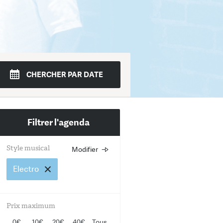
di
Mer.
Jeudi
Ven.
Sam.
Dim.
CHERCHER PAR DATE
1
12
13
14
15
16
Filtrer l'agenda
Style musical
Modifier
Choisissez un ou plusieurs st
musicaux
Electro
Rock
Prix maximum
Jazz
0€
10€
20€
40€
Tous