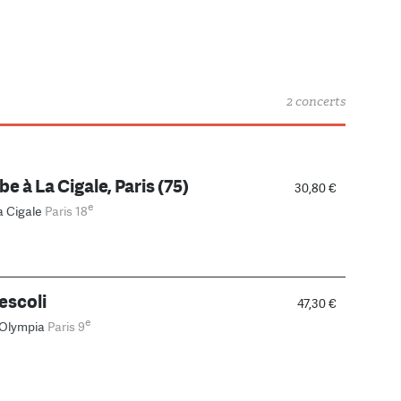
2 concerts
ibe à La Cigale, Paris (75)
30,80 €
e
a Cigale
Paris 18
escoli
47,30 €
e
'Olympia
Paris 9