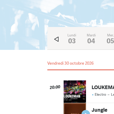
Ven.
Sam.
Dim.
Lundi
Mardi
Mer.
31
1
2
03
04
0
Vendredi
30 octobre 2026
LOUKEM
20:00
Electro
–
L
Jungle