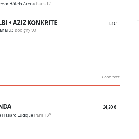
e
ccor Hôtels Arena
Paris 12
BI + AZIZ KONKRITE
13 €
anal 93
Bobigny 93
1 concert
NDA
24,20 €
e
e Hasard Ludique
Paris 18