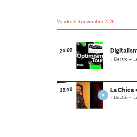
Vendredi
6 novembre 2026
Digitalis
20:00
Electro
–
L
La Chica 
20:30
Electro
–
L