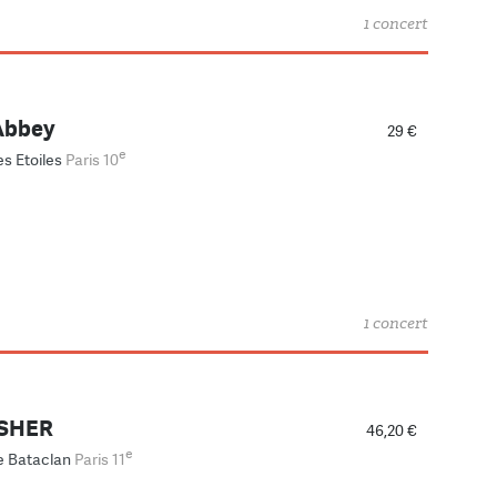
1 concert
Abbey
29 €
e
es Etoiles
Paris 10
1 concert
SHER
46,20 €
e
e Bataclan
Paris 11