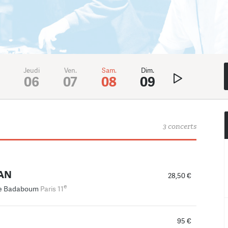
Jeudi
Ven.
Sam.
Dim.
Lundi
Mar
5
06
07
08
09
10
1
3 concerts
AN
28,50 €
e
e Badaboum
Paris 11
95 €