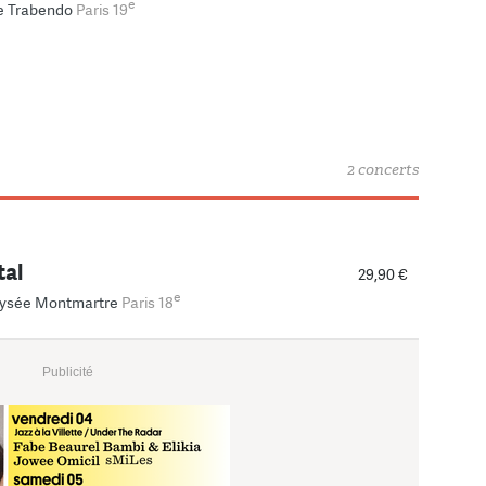
e
e Trabendo
Paris 19
2 concerts
tal
29,90 €
e
lysée Montmartre
Paris 18
Publicité