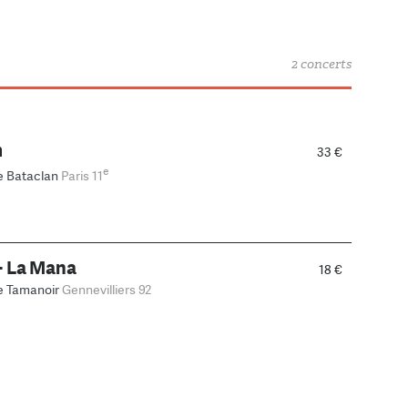
2 concerts
m
33 €
e
e Bataclan
Paris 11
+ La Mana
18 €
e Tamanoir
Gennevilliers 92