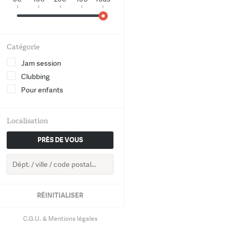
World
Chanson
Catégorie
Electro
Jam session
Clubbing
Hip-Hop
Pour enfants
Groove
Localisation
Classique
PRÈS DE VOUS
RETOUR
RÉINITIALISER
C.G.U. & Mentions légales