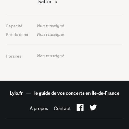
Twitter
Non renseigné
Capacité
Non renseigné
Prix du demi
Non renseigné
Horaires
Lylo.fr
—
le guide de vos concerts en Île-de-France
À propos
Contact