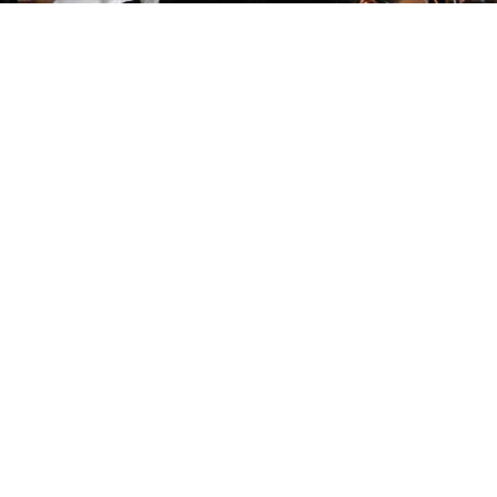
tion n’a été rédigée.
s responsable de ce lieu ?
z pas à compléter vos informations
 une description
Suggérer une photo