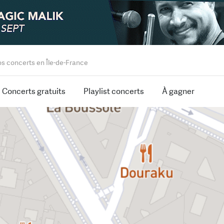
os concerts en Île-de-France
Concerts gratuits
Playlist concerts
À gagner