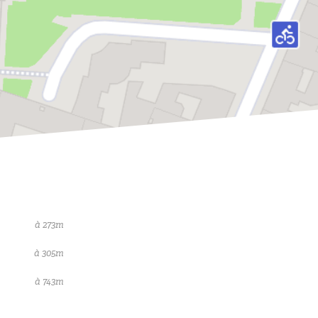
à 273m
à 305m
à 743m