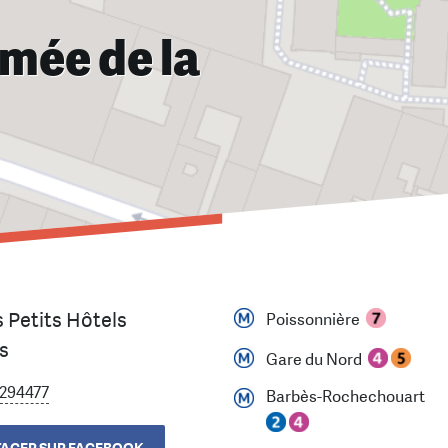
rmée de la
s Petits Hôtels
Poissonnière
s
Gare du Nord
294477
Barbès-Rochechouart