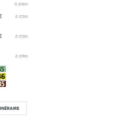
à 309m
E
à 373m
E
à 373m
à 378m
TINÉRAIRE