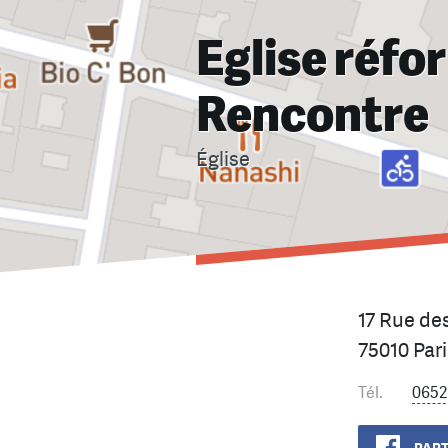
Eglise réfo
Rencontre
Église
17 Rue de
75010 Pari
Tél.
0652