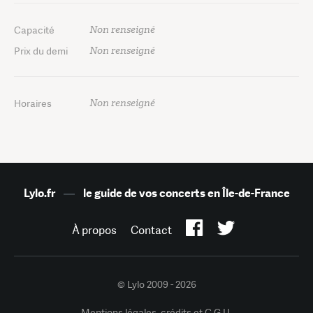
Non renseigné
Capacité
Non renseigné
Prix du demi
Non renseigné
Horaires
Lylo.fr
—
le guide de vos concerts en Île-de-France
À propos
Contact
© Lylo 2009 - 2026
Mentions légales, crédits et C.G.U.