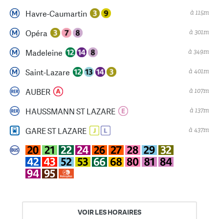
à 115m
Havre-Caumartin
à 301m
Opéra
à 349m
Madeleine
à 401m
Saint-Lazare
à 107m
AUBER
à 137m
HAUSSMANN ST LAZARE
à 437m
GARE ST LAZARE
VOIR LES HORAIRES