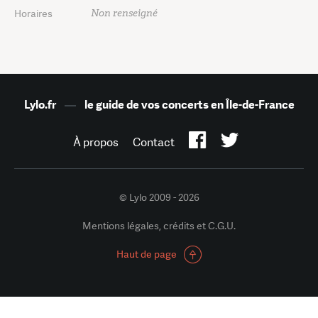
Non renseigné
Horaires
Lylo.fr
—
le guide de vos concerts en Île-de-France
À propos
Contact
© Lylo 2009 - 2026
Mentions légales, crédits et C.G.U.
Haut de page