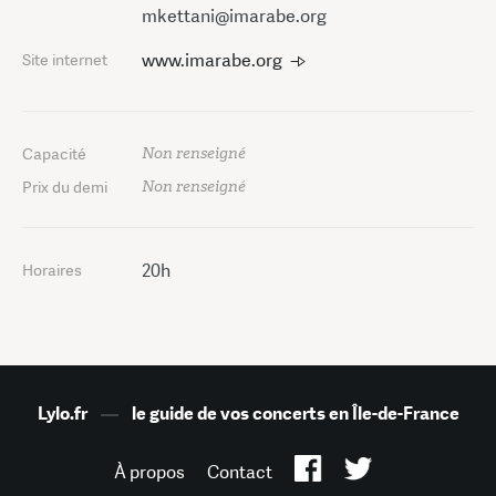
mkettani@imarabe.org
www.imarabe.org
Site internet
Non renseigné
Capacité
Non renseigné
Prix du demi
20h
Horaires
Lylo.fr
—
le guide de vos concerts en Île-de-France
À propos
Contact