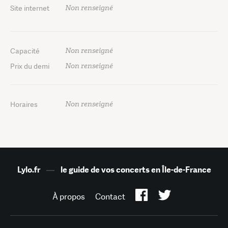
Non renseigné
Site internet
Non renseigné
Capacité
Non renseigné
Prix du demi
Non renseigné
Horaires
Lylo.fr
—
le guide de vos concerts en Île-de-France
À propos
Contact