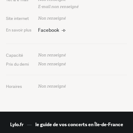
E-mail non renseigné
Non renseigné
Site internet
Facebook
En savoir plus
Non renseigné
Capacité
Non renseigné
Prix du demi
Non renseigné
Horaires
Lylo.fr
—
le guide de vos concerts en Île-de-France