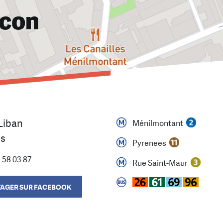
lcon
 Liban
Ménilmontant
is
Pyrenees
 58 03 87
Rue Saint-Maur
AGER SUR FACEBOOK