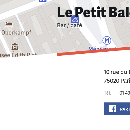
Le Petit Ba
Bar / café
10 rue du
75020 Par
Tél.
01 43
PART