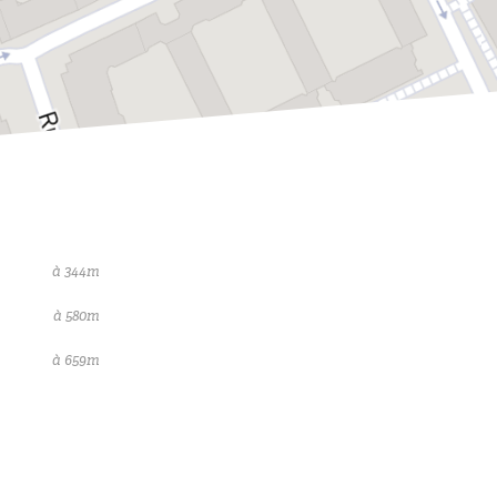
à 344m
à 580m
à 659m