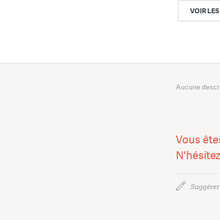
VOIR LES
Aucune descrip
Vous ête
N'hésite
Suggérer