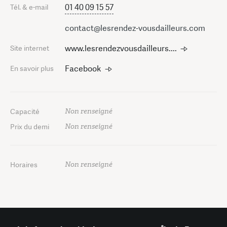
01 40 09 15 57
Tél. & e-mail
contact@lesrendez-vousdailleurs.com
www.lesrendezvousdailleurs....
Site internet
Facebook
En savoir plus
Non renseigné
Capacité
Non renseigné
Prix du demi
Non renseigné
Horaires