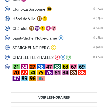
à 372m
Cluny-La Sorbonne
à 423m
Hôtel de Ville
à 582m
Châtelet
à 288m
Saint-Michel Notre-Dame
à 362m
ST MICHEL ND RER C
à 477m
CHATELET LES HALLES
VOIR LES HORAIRES