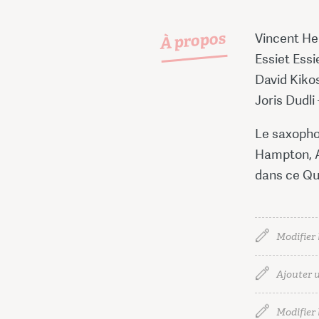
À propos
Vincent He
Essiet Ess
David Kikos
Joris Dudli
Le saxophon
Hampton, A
dans ce Qua
Modifier 
Ajouter u
Modifier l