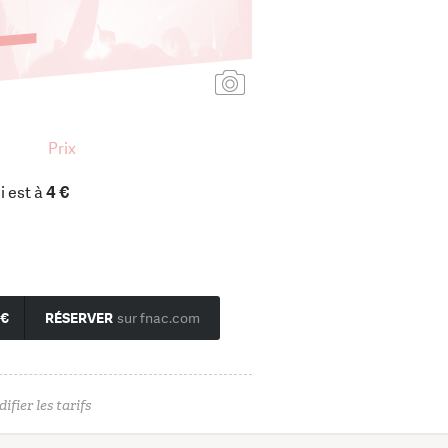
Ajouter une affiche
Prix
i est à
4 €
 €
RÉSERVER
sur fnac.com
ifier les tarifs