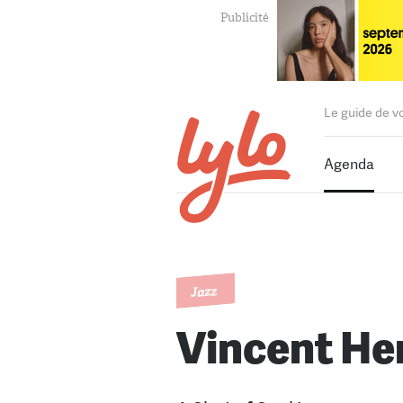
Le guide de v
Agenda
Jazz
Vincent He