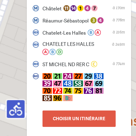
à 170m
Châtelet
à 778m
Réaumur-Sébastopol
à 216m
Chatelet-Les Halles
CHATELET LES HALLES
à 249m
à 774m
ST MICHEL ND RER C
CHOISIR UN ITINÉRAIRE