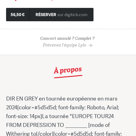
56,50 €
RÉSERVER
sur digitick.com
Concert annulé ? Complet ?
Prévenez l'équipe Lylo
À propos
DIR EN GREY en tournée européenne en mars
2024[color=#5d5d5d; font-family: Roboto, Arial;
font-size: 14px]La tournée "EUROPE TOUR24
FROM DEPRESSION TO ________ [mode of
Withering to[/color][color=#5d5d5d; font-family: