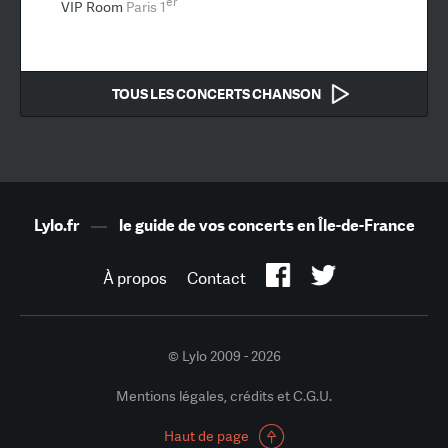
er
VIP Room
Paris 1
TOUS LES CONCERTS CHANSON
Lylo.fr
—
le guide de vos concerts en Île-de-France
À propos
Contact
© Lylo 2009 - 2026
Mentions légales, crédits et C.G.U.
Haut de page